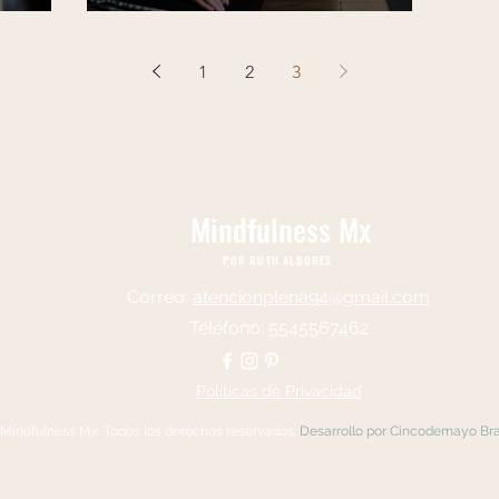
1
2
3
Mindfulness Mx
POR RUTH ALBORES
Correo:
atencionplena94@gmail.com
Teléfono: 5545567462
Políticas de Privacidad
Mindfulness Mx. Todos los derechos reservados.
Desarrollo por
Cincodemayo Bra