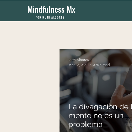
Mindfulness Mx
POR RUTH ALBORES
Ruth Albores
Mar 22, 2021
3 min read
La divagación de 
mente no es un
problema