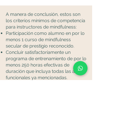
A manera de conclusión, estos son
los criterios mínimos de competencia
para instructores de mindfulness:
Participación como alumno en por lo
menos 1 curso de mindfulness
secular de prestigio reconocido.
Concluir satisfactoriamente un
programa de entrenamiento de por lo
menos 250 horas efectivas de
duración que incluya todas las áreas
funcionales ya mencionadas.
Asistencia a retiros de meditación
mindfulness con una duración
mínima de 5 días al menos una vez
por año.
Participar en formaciones de
educación continua de mindfulness
acordes con su área de interés.